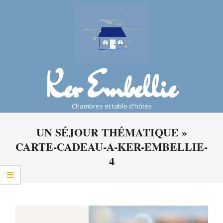
Skip
to
content
Ker Embellie
chambres et table d'hôtes
Primary
UN SÉJOUR THÉMATIQUE »
Navigation
CARTE-CADEAU-A-KER-EMBELLIE-
Menu
4