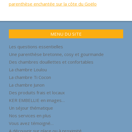
parenthèse enchantée sur la côte du Goëlo
2018-
11-
07
MENU DU SITE
Les questions essentielles
Une parenthèse bretonne, cosy et gourmande
Des chambres douillettes et confortables
La chambre Loulou
La chambre Ti Cocon
La chambre Junon
Des produits frais et locaux
KER EMBELLIE en images…
Un séjour thématique
Nos services en plus
Vous avez témoigné…
A découvrir sur place ou à proximité