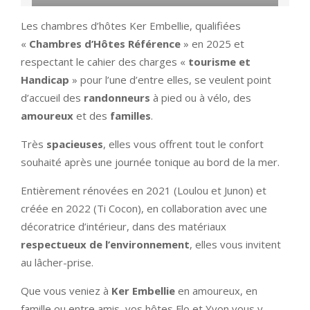
Les chambres d’hôtes Ker Embellie, qualifiées
«
Chambres d’Hôtes Référence
» en 2025 et
respectant le cahier des charges «
tourisme et
Handicap
» pour l’une d’entre elles, se veulent point
d’accueil des
randonneurs
à pied ou à vélo, des
amoureux
et des
familles
.
Très
spacieuses
, elles vous offrent tout le confort
souhaité après une journée tonique au bord de la mer.
Entièrement rénovées en 2021 (Loulou et Junon) et
créée en 2022 (Ti Cocon), en collaboration avec une
décoratrice d’intérieur, dans des matériaux
respectueux de l’environnement
, elles vous invitent
au lâcher-prise.
Que vous veniez à
Ker Embellie
en amoureux, en
famille ou entre amis, vos hôtes Flo et Yvon vous y