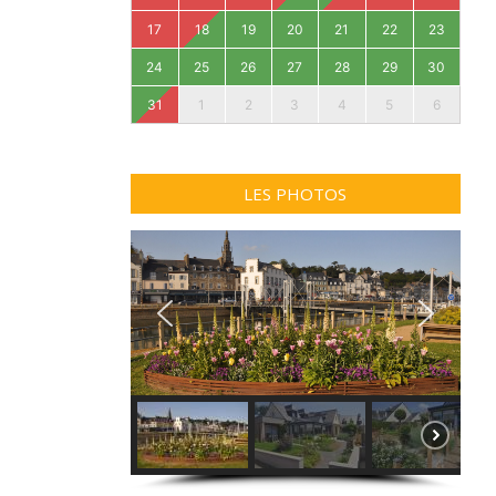
17
18
19
20
21
22
23
24
25
26
27
28
29
30
31
1
2
3
4
5
6
LES PHOTOS
KER EMBELLIE