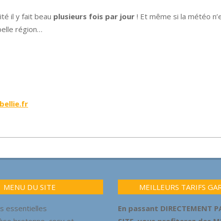
té il y fait beau
plusieurs fois par jour
! Et même si la météo n’
belle région…
ellie.fr
MENU DU SITE
MEILLEURS TARIFS GA
s essentielles
En passant DIRECTEMENT P
èse bretonne, cosy et
SITE, vous profiterez des 