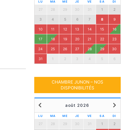
LU
MA
ME
JE
VE
SA
DI
27
28
29
30
31
1
2
3
4
5
6
7
8
9
10
11
12
13
14
15
16
17
18
19
20
21
22
23
24
25
26
27
28
29
30
31
1
2
3
4
5
6
CHAMBRE JUNON – NOS
DISPONIBILITÉS
août 2026
LU
MA
ME
JE
VE
SA
DI
27
28
29
30
31
1
2