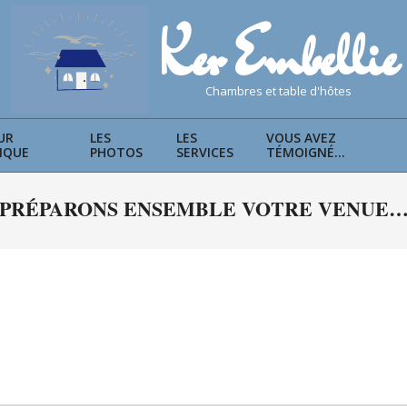
Ker Embellie
chambres et table d'hôtes
UR
LES
LES
VOUS AVEZ
IQUE
PHOTOS
SERVICES
TÉMOIGNÉ…
Primary
Navigation
PRÉPARONS ENSEMBLE VOTRE VENUE
Menu