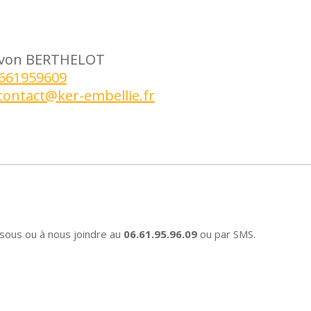
 Yvon BERTHELOT
3661959609
contact@ker-embellie.fr
sous ou à nous joindre au
06.61.95.96.09
ou par SMS.