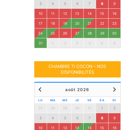
3
4
5
6
7
8
9
10
11
12
13
14
15
16
17
18
19
20
21
22
23
24
25
26
27
28
29
30
31
1
2
3
4
5
6
CHAMBRE TI COCON – NOS
DISPONIBILITÉS
août 2026
LU
MA
ME
JE
VE
SA
DI
27
28
29
30
31
1
2
3
4
5
6
7
8
9
10
11
12
13
14
15
16