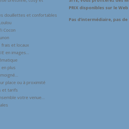
PRIX disponibles sur le Web 
 douillettes et confortables
Pas d’intermédiaire, pas de
Loulou
Ti Cocon
Junon
frais et locaux
IE en images…
hématique
 en plus
émoigné…
ur place ou à proximité
 et tarifs
nsemble votre venue…
ales