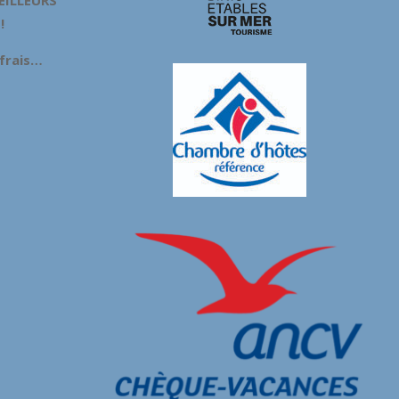
!
 frais…