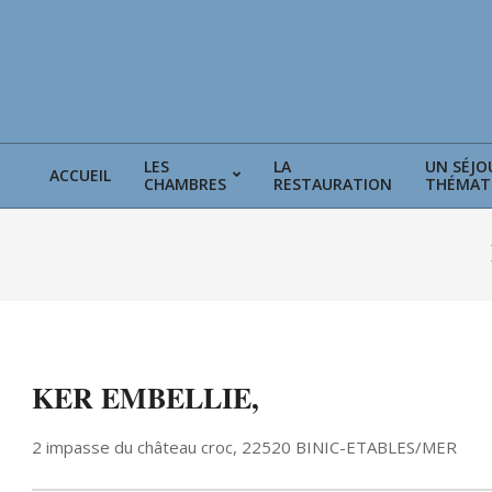
Skip
to
content
LES
LA
UN SÉJO
ACCUEIL
CHAMBRES
RESTAURATION
THÉMAT
KER EMBELLIE,
2 impasse du château croc, 22520 BINIC-ETABLES/MER