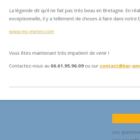
La légende dit qu’il ne fait pas très beau en Bretagne. En réali
exceptionnelle, il y a tellement de choses à faire dans notre 
www.my-meteo.com
Vous êtes maintenant très impatient de venir !
Contactez-nous au
06.61.95.96.09
ou sur
contact@ker-emb
2015-
11-
03
Les question
Une parenth