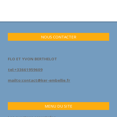
NOUS CONTACTER
FLO ET YVON BERTHELOT
tel:+33661959609
mailto:contact@ker-embellie.fr
MENU DU SITE