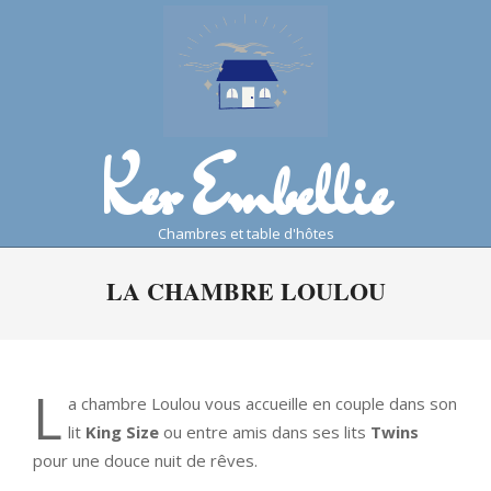
Skip
to
content
Ker Embellie
chambres et table d'hôtes
Primary
LA CHAMBRE LOULOU
Navigation
Menu
L
a chambre Loulou vous accueille en couple dans son
lit
King Size
ou entre amis dans ses lits
Twins
pour une douce nuit de rêves.