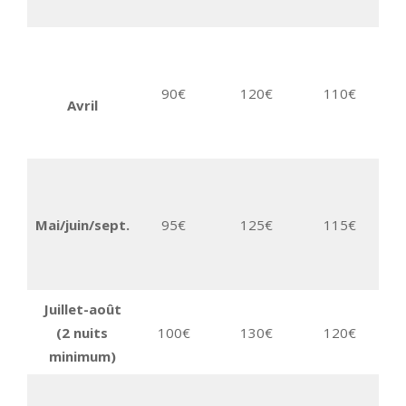
5%
90€
120€
110€
10
Avril
3 
5%
Mai/juin/sept.
95€
125€
115€
10
3 
Juillet-août
(2 nuits
100€
130€
120€
minimum)
5%