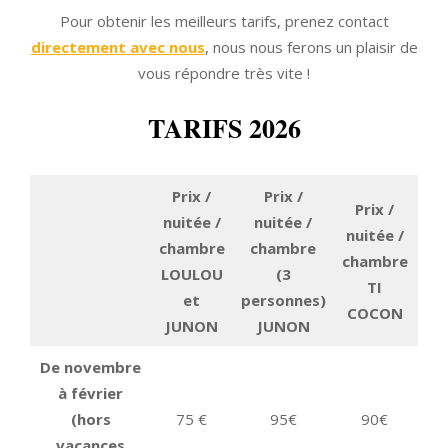
Pour obtenir les meilleurs tarifs, prenez contact
directement avec nous
, nous nous ferons un plaisir de
vous répondre très vite
!
TARIFS
2026
Prix /
Prix /
Prix /
nuitée /
nuitée /
nuitée /
chambre
chambre
chambre
Ré
LOULOU
(3
TI
et
personnes)
COCON
JUNON
JUNON
De novembre
5%
à février
(hors
75 €
95€
90€
10
vacances
3 