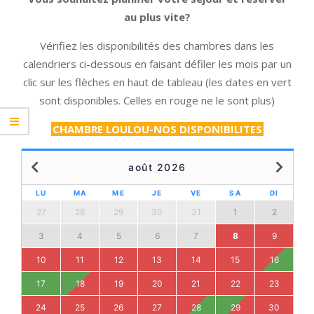
au plus vite?
Vérifiez les disponibilités des chambres dans les
calendriers ci-dessous en faisant défiler les mois par un
clic sur les flèches en haut de tableau (les dates en vert
sont disponibles. Celles en rouge ne le sont plus)
CHAMBRE LOULOU-NOS DISPONIBILITES
août 2026
LU
MA
ME
JE
VE
SA
DI
27
28
29
30
31
1
2
3
4
5
6
7
8
9
10
11
12
13
14
15
16
17
18
19
20
21
22
23
24
25
26
27
28
29
30