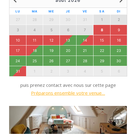
août 2026
LU
MA
ME
JE
VE
SA
DI
27
28
29
30
31
1
2
3
4
5
6
7
8
9
10
11
12
13
14
15
16
17
18
19
20
21
22
23
24
25
26
27
28
29
30
31
1
2
3
4
5
6
puis prenez contact avec nous sur cette page
Préparons ensemble votre venue…