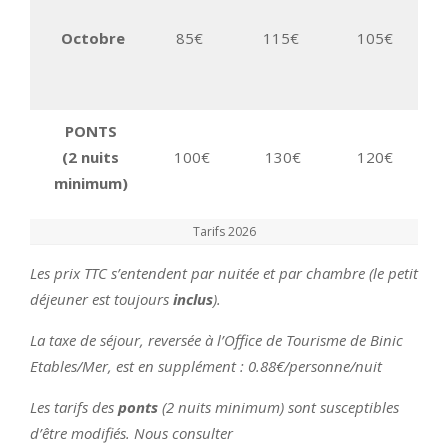
Octobre
85€
115€
105€
10
3 
PONTS
(2 nuits
100€
130€
120€
minimum)
Tarifs 2026
Les prix TTC s’entendent par nuitée et par chambre (le petit
déjeuner est toujours
inclus
).
La taxe de séjour, reversée à l’Office de Tourisme de Binic
Etables/Mer, est en supplément : 0.88€/personne/nuit
Les tarifs des
ponts
(2 nuits minimum) sont susceptibles
d’être modifiés. Nous consulter