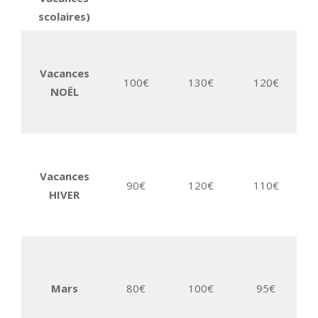
scolaires)
5%
Vacances
100€
130€
120€
10
NOËL
3 
5%
Vacances
90€
120€
110€
10
HIVER
3 
5%
Mars
80€
100€
95€
10
3 