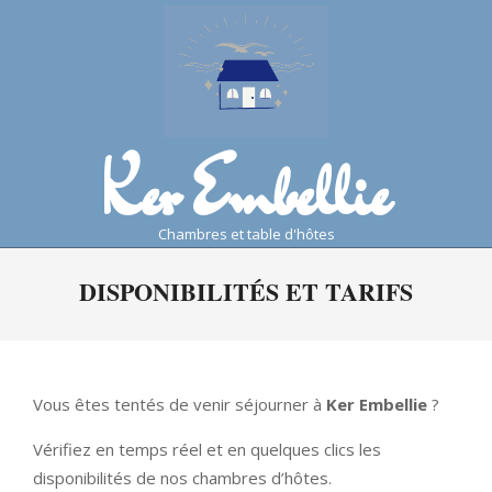
Skip
to
content
Ker Embellie
chambres et table d'hôtes
Primary
DISPONIBILITÉS ET TARIFS
Navigation
Menu
Vous êtes tentés de venir séjourner à
Ker Embellie
?
Vérifiez en temps réel et en quelques clics les
disponibilités de nos chambres d’hôtes.