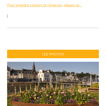
Pour prendre contact et réserver, cliquez ici…
j
2015-
11-
03
LES PHOTOS