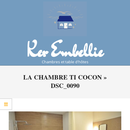
Skip
to
content
Ker Embellie
chambres et table d'hôtes
Primary
LA CHAMBRE TI COCON »
Navigation
DSC_0090
Menu