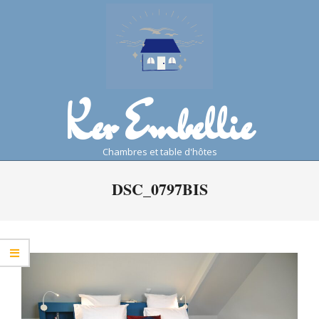
Skip
to
content
Ker Embellie
chambres et table d'hôtes
Primary
DSC_0797BIS
Navigation
Menu