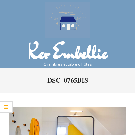
Skip
to
content
Ker Embellie
chambres et table d'hôtes
Primary
DSC_0765BIS
Navigation
Menu