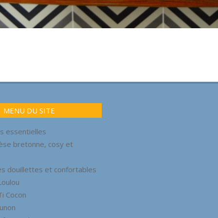
MENU DU SITE
s essentielles
èse bretonne, cosy et
 douillettes et confortables
Loulou
Ti Cocon
Junon