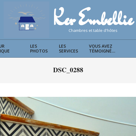
Ker Embellie
chambres et table d'hôtes
UR
LES
LES
VOUS AVEZ
IQUE
PHOTOS
SERVICES
TÉMOIGNÉ…
Primary
Navigation
DSC_0288
Menu