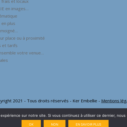
frais et locaux
IE en images…
hématique
 en plus
émoigné…
ur place ou à proximité
 et tarifs
nsemble votre venue…
ales
yright 2021 - Tous droits réservés - Ker Embellie -
Mentions lég
 expérience sur notre site. Si vous continuez à utiliser ce dernier, nous
OK
NON
EN SAVOIR PLUS