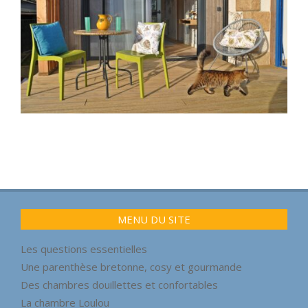
2023-
02-
16
MENU DU SITE
Les questions essentielles
Une parenthèse bretonne, cosy et gourmande
Des chambres douillettes et confortables
La chambre Loulou