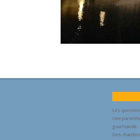
2026-
05-
14
Les question
Une parenth
gourmande
Des chambres