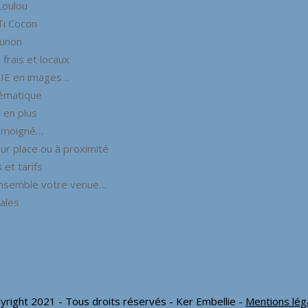
Loulou
Ti Cocon
Junon
frais et locaux
IE en images…
hématique
 en plus
émoigné…
ur place ou à proximité
 et tarifs
nsemble votre venue…
ales
yright 2021 - Tous droits réservés - Ker Embellie -
Mentions lég