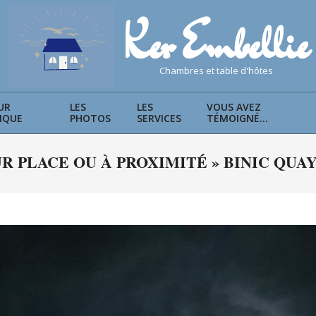
Ker Embellie
chambres et table d'hôtes
UR
LES
LES
VOUS AVEZ
IQUE
PHOTOS
SERVICES
TÉMOIGNÉ…
Primary
Navigation
R PLACE OU À PROXIMITÉ »
BINIC QUAY 
Menu