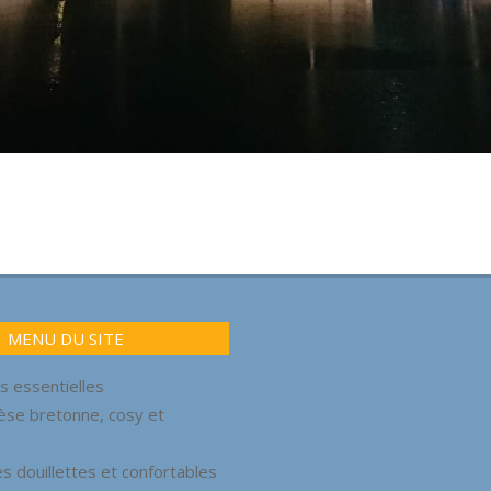
MENU DU SITE
s essentielles
èse bretonne, cosy et
 douillettes et confortables