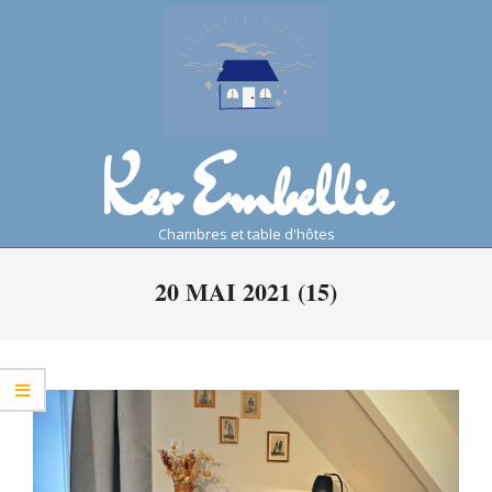
Skip
to
content
Ker Embellie
chambres et table d'hôtes
Primary
20 MAI 2021 (15)
Navigation
Menu